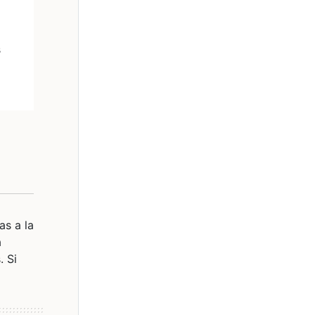
s
as a la
a
. Si