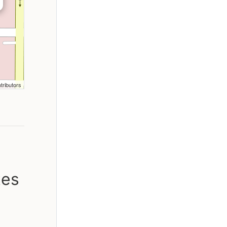
tributors
tes