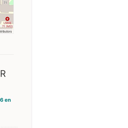
tributors
AR
6 en