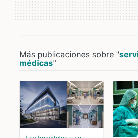
Más publicaciones sobre "
serv
médicas
"
Los hospitales y su